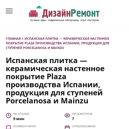
Перейти
к
содержанию
ГЛАВНАЯ
»
ИСПАНСКАЯ ПЛИТКА — КЕРАМИЧЕСКАЯ НАСТЕННОЕ
ПОКРЫТИЕ PLAZA ПРОИЗВОДСТВА ИСПАНИИ, ПРОДУКЦИЯ ДЛЯ
СТУПЕНЕЙ PORCELANOSA И MAINZU
Испанская плитка —
керамическая настенное
покрытие Plaza
производства Испании,
продукция для ступеней
Porcelanosa и Mainzu
НА ЧТЕНИЕ
ПРОСМОТРОВ
9 мин
7
КОММЕНТАРИИ
ОПУБЛИКОВАНО