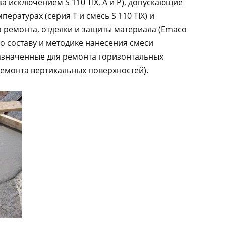
а исключением S 110 TIX, A и P), допускающие
ературах (серия Т и смесь S 110 TIX) и
 ремонта, отделки и защиты материала (Emaco
По составу и методике нанесения смеси
азначенные для ремонта горизонтальных
ремонта вертикальных поверхностей).