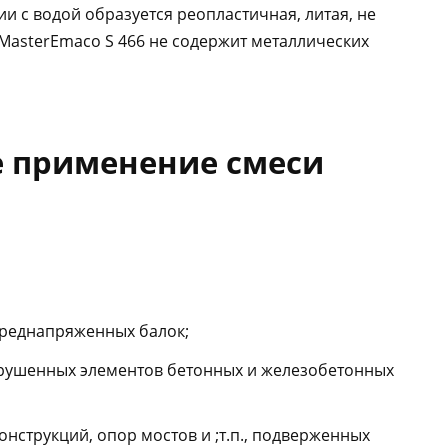
и с водой образуется реопластичная, литая, не
MasterEmaco S 466 не содержит металлических
 применение смеси
реднапряженных балок;
рушенных элементов бетонных и железобетонных
нструкций, опор мостов и ;т.п., подверженных