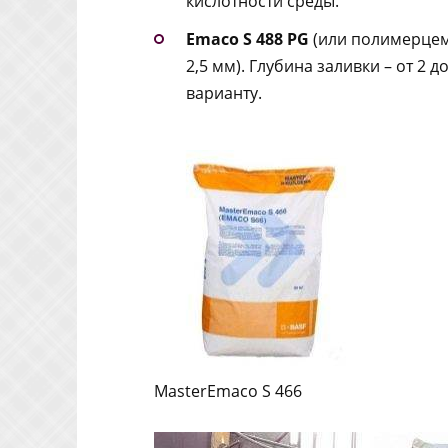
кислотности среды.
Emaco S 488 PG
(или полимерцеме
2,5 мм). Глубина заливки – от 2
варианту.
MasterEmaco S 466