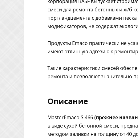
корпорация BASF выпускает стройма
смеси для ремонта бетонных и ж/б ко
портландцемента с добавками песка
модификаторов, не содержат эколог
Продукты Emaco практически не уса
имеют отличную адгезию к ремонти
Такие характеристики смесей обесп
ремонта и позволяют значительно п
Описание
MasterEmaco S 466
(прежнее назван
в виде сухой бетонной смеси, пред
методом заливки на толщину от 40 д