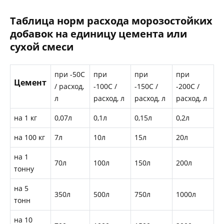
Таблица норм расхода морозостойких
добавок на единицу цемента или
сухой смеси
при -50С
при
при
при
Цемент
/ расход,
-100С /
-150С /
-200С /
л
расход, л
расход, л
расход, л
на 1 кг
0,07л
0,1л
0,15л
0,2л
на 100 кг
7л
10л
15л
20л
на 1
70л
100л
150л
200л
тонну
на 5
350л
500л
750л
1000л
тонн
на 10