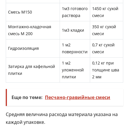
1м3 готового
1450 кг сухой
Смесь М150
раствора
смеси
Монтажно-кладочная
350 кг сухой
1м3 кладки
смесь М 200
смеси
1 м2
0,7 кг сухой
Гидроизоляция
поверхности
смеси
1 м2
0,12 кг при
Затирка для кафельной
уложенной
толщине шва
плитки
плитки
2 мм
Еще по теме:
Песчано-гравийные смеси
Средняя величина расхода материала указана на
каждой упаковке.