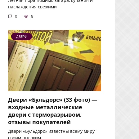
Летняя пора помимо загара, купания и
наслаждения свежими
0
8
ДВЕРИ
Двери «Бульдорс» (33 фото) —
входные металлические
двери с терморазрывом,
отзывы покупателей
Двери «Бульдорс» известны всему миру
своим высоким