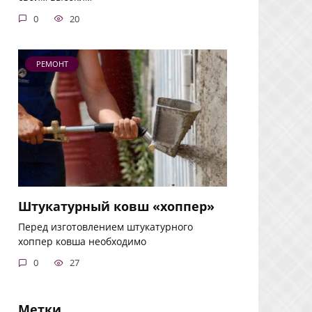
0
20
РЕМОНТ
Штукатурный ковш «хоппер»
Перед изготовлением штукатурного
хоппер ковша необходимо
0
27
Метки